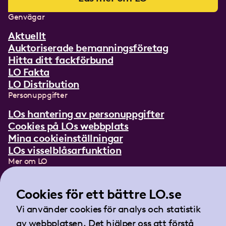
Genvägar
Aktuellt
Auktoriserade bemanningsföretag
Hitta ditt fackförbund
LO Fakta
LO Distribution
Personuppgifter
LOs hantering av personuppgifter
Cookies på LOs webbplats
Mina cookieinställningar
LOs visselblåsarfunktion
Mer om LO
In English
Lättläst om LO
Cookies för ett bättre LO.se
Teckenspråksfilm
Vi använder cookies för analys och statistik
Tidningen Arbetet
av webbplatsen. Det hjälper oss att förstå