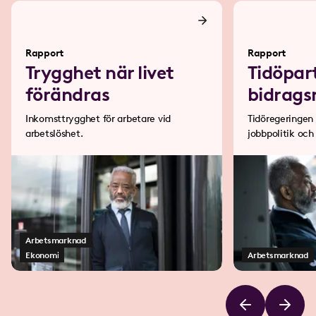
Rapport
Rapport
Trygghet när livet
Tidöpar
förändras
bidrags
Inkomsttrygghet för arbetare vid
Tidöregeringen 
arbetslöshet.
jobbpolitik och
bakom en ”bidr
Arbetsmarknad
Ekonomi
Arbetsmarknad