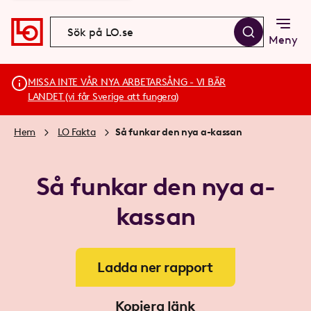
Meny
MISSA INTE VÅR NYA ARBETARSÅNG - VI BÄR
LANDET (vi får Sverige att fungera)
Hem
LO Fakta
Så funkar den nya a-kassan
Så funkar den nya a-
kassan
Ladda ner rapport
Kopiera länk