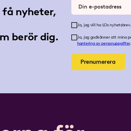
Ange din e-postadress
få nyheter,
Ja, jag vill ha LOs nyhetsbrev.
m berör dig.
Ja, jag godkänner att mina p
hantering av personuppgifter
.
Prenumerera