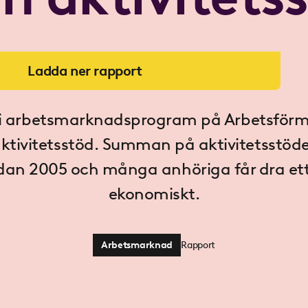
Ladda ner rapport
tar i arbetsmarknadsprogram på Arbetsför
aktivitetsstöd. Summan på aktivitetsstöd
edan 2005 och många anhöriga får dra ett 
ekonomiskt.
Arbetsmarknad
Rapport