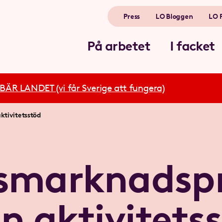
Press
LO Bloggen
LO 
På arbetet
I facket
R LANDET (vi får Sverige att fungera)
tivitetsstöd
tsmarknads
n aktivitets