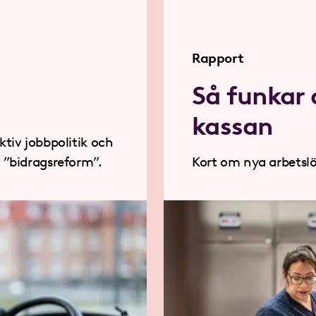
Rapport
Så funkar 
kassan
ktiv jobbpolitik och
 ”bidragsreform”.
Kort om nya arbetslö