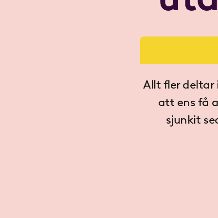
Allt fler del
att ens få 
sjunkit s