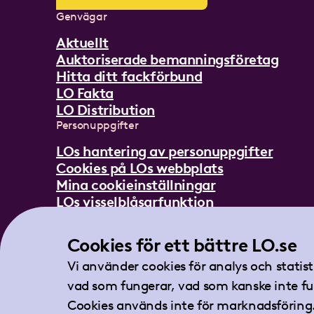
Genvägar
Aktuellt
Auktoriserade bemanningsföretag
Hitta ditt fackförbund
LO Fakta
LO Distribution
Personuppgifter
LOs hantering av personuppgifter
Cookies på LOs webbplats
Mina cookieinställningar
LOs visselblåsarfunktion
Mer om LO
Cookies för ett bättre LO.se
In English
Lättläst om LO
Vi använder cookies för analys och statis
Teckenspråksfilm
vad som fungerar, vad som kanske inte fu
Tidningen Arbetet
Cookies används inte för marknadsföring