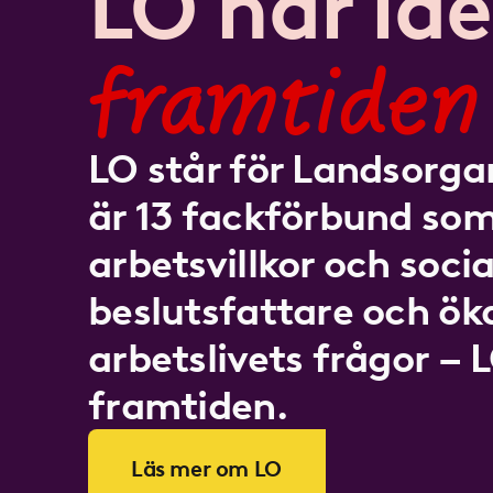
LO har idé
framtiden
LO står för Landsorgan
är 13 fackförbund som
arbetsvillkor och socia
beslutsfattare och ö
arbetslivets frågor – 
framtiden.
Läs mer om LO