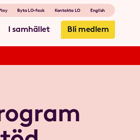
Play
Byta LO-fack
Kontakta LO
English
I samhället
Bli medlem
program
stöd