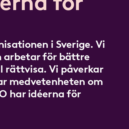
erna för
isationen i Sverige. Vi
 arbetar för bättre
l rättvisa. Vi påverkar
kar medvetenheten om
LO har idéerna för