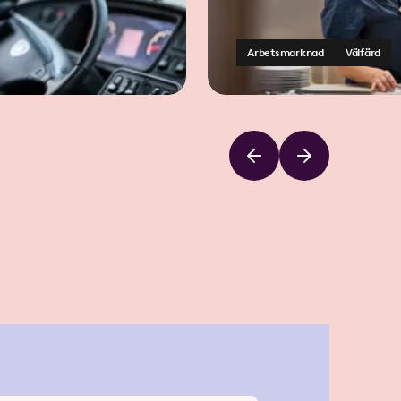
Arbetsmarknad
Välfärd