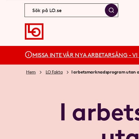
MISSA INTE VÅR NYA ARBETARSÅNG - VI BÄ
Hem
LO Fakta
I arbetsmarknadsprogram utan ak
I arbe
uta