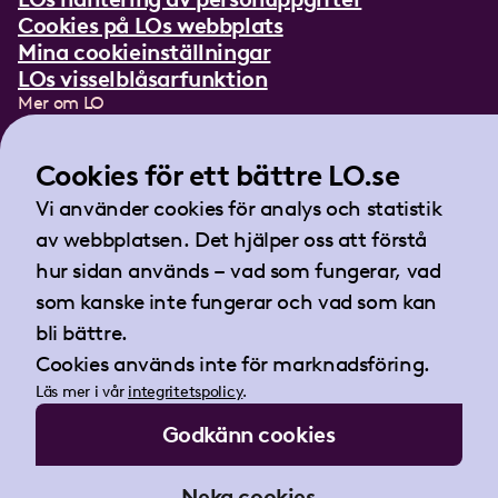
Cookies på LOs webbplats
Mina cookieinställningar
LOs visselblåsarfunktion
Mer om LO
In English
Lättläst om LO
Cookies för ett bättre LO.se
Teckenspråksfilm
Vi använder cookies för analys och statistik
Tidningen Arbetet
av webbplatsen. Det hjälper oss att förstå
Landsorganisationen i Sverige
hur sidan används – vad som fungerar, vad
Barnhusgatan 18
som kanske inte fungerar och vad som kan
105 53 Stockholm
bli bättre.
Tel:
08-796 25 00
Cookies används inte för marknadsföring.
Fax:
08-796 25 17
Läs mer i vår
integritetspolicy
.
E-post:
info@lo.se
Godkänn cookies
Org.nr 802001-9769
Neka cookies