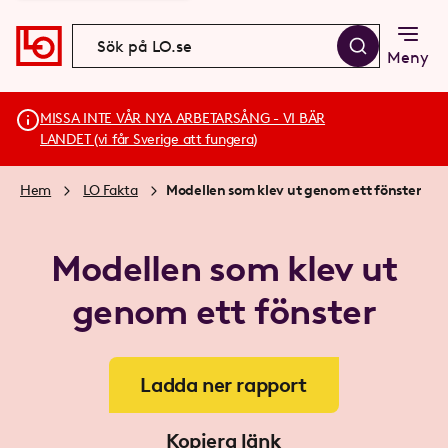
Meny
MISSA INTE VÅR NYA ARBETARSÅNG - VI BÄR
LANDET (vi får Sverige att fungera)
Hem
LO Fakta
Modellen som klev ut genom ett fönster
Modellen som klev ut
genom ett fönster
Ladda ner rapport
Kopiera länk