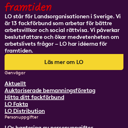
framtiden
LO står för Landsorganisationen i Sverige. Vi
är 13 fackförbund som arbetar för bättre
arbetsvillkor och social rättvisa. Vi påverkar
beslutsfattare och ökar medvetenheten om
arbetslivets frågor – LO har idéerna för
framtiden.
Läs mer om LO
Genvägar
Aktuellt
Auktoriserade bemanningsföretag
Hitta ditt fackförbund
LO Fakta
LO Distribution
Personuppgifter
LOs hantering av personuppgifter