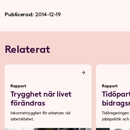
Publicerad:
2014-12-19
Relaterat
Rapport
Rapport
Trygghet när livet
Tidöpar
förändras
bidrags
Inkomsttrygghet för arbetare vid
Tidöregeringen 
arbetslöshet.
jobbpolitik och
bakom en ”bidr