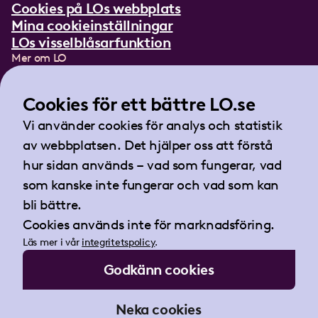
Cookies på LOs webbplats
Mina cookieinställningar
LOs visselblåsarfunktion
Mer om LO
In English
Lättläst om LO
Cookies för ett bättre LO.se
Teckenspråksfilm
Vi använder cookies för analys och statistik
Tidningen Arbetet
av webbplatsen. Det hjälper oss att förstå
Landsorganisationen i Sverige
hur sidan används – vad som fungerar, vad
Barnhusgatan 18
som kanske inte fungerar och vad som kan
105 53 Stockholm
bli bättre.
Tel:
08-796 25 00
Cookies används inte för marknadsföring.
Fax:
08-796 25 17
Läs mer i vår
integritetspolicy
.
E-post:
info@lo.se
Godkänn cookies
Org.nr 802001-9769
Neka cookies