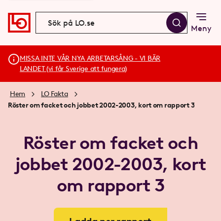
Meny
MISSA INTE VÅR NYA ARBETARSÅNG - VI BÄR
LANDET (vi får Sverige att fungera)
Hem
LO Fakta
Röster om facket och jobbet 2002-2003, kort om rapport 3
Röster om facket och
jobbet 2002-2003, kort
om rapport 3