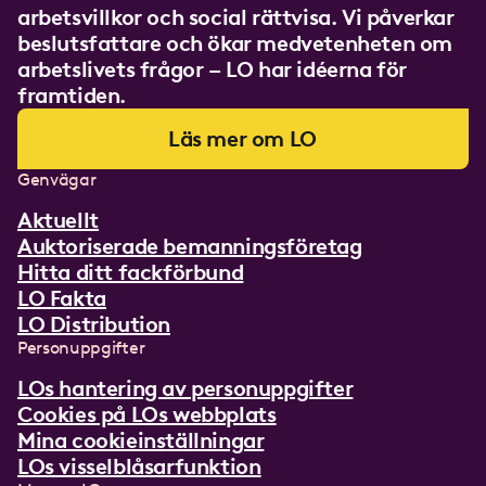
arbetsvillkor och social rättvisa. Vi påverkar
beslutsfattare och ökar medvetenheten om
arbetslivets frågor – LO har idéerna för
framtiden.
Läs mer om LO
Genvägar
Aktuellt
Auktoriserade bemanningsföretag
Hitta ditt fackförbund
LO Fakta
LO Distribution
Personuppgifter
LOs hantering av personuppgifter
Cookies på LOs webbplats
Mina cookieinställningar
LOs visselblåsarfunktion