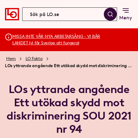
Meny
MISSA INTE VÅR NYA ARBETARSÅNG - VI BÄR
LANDET (vi får Sverige att fungera)
Hem
LO Fakta
LOs yttrande angående Ett utökad skydd mot diskriminering SOU 2021 nr 94
LOs yttrande angående
Ett utökad skydd mot
diskriminering SOU 2021
nr 94