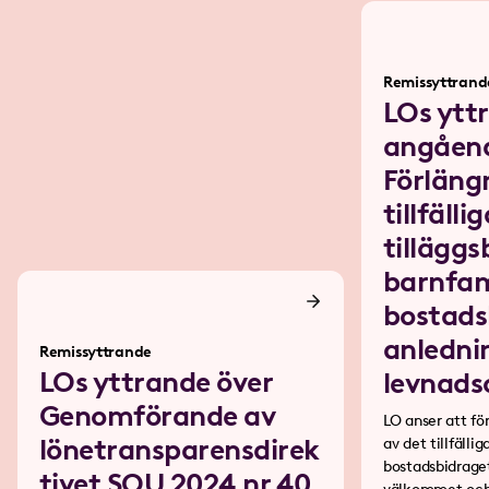
Remissyttrand
LOs ytt
angåen
Förläng
tillfälli
tilläggs
barnfam
bostads
anledni
Remissyttrande
LOs yttrande över
levnad
Genomförande av
LO anser att fö
lönetransparensdirek
av det tillfälliga tilläggsbidraget i
bostadsbidraget 
tivet SOU 2024 nr 40