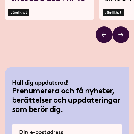
välkommet och
tillräckligt för att ge stöd med anledning
av ökade levna
Jämlikhet
Jämlikhet
grupper med sm
Håll dig uppdaterad!
Prenumerera och få nyheter,
berättelser och uppdateringar
som berör dig.
Ange din e-postadress