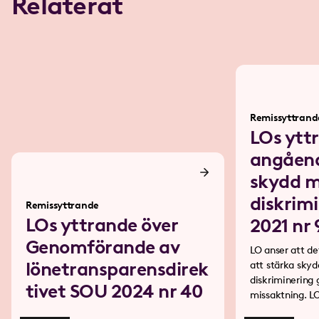
Relaterat
Remissyttrand
LOs ytt
angåend
skydd 
diskrim
Remissyttrande
LOs yttrande över
2021 nr 
Genomförande av
LO anser att de
lönetransparensdirek
att stärka skyddet
diskriminering
tivet SOU 2024 nr 40
missaktning. LO anser dä
eventuell ny la