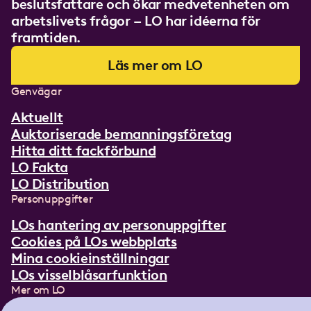
beslutsfattare och ökar medvetenheten om
arbetslivets frågor – LO har idéerna för
framtiden.
Läs mer om LO
Genvägar
Aktuellt
Auktoriserade bemanningsföretag
Hitta ditt fackförbund
LO Fakta
LO Distribution
Personuppgifter
LOs hantering av personuppgifter
Cookies på LOs webbplats
Mina cookieinställningar
LOs visselblåsarfunktion
Mer om LO