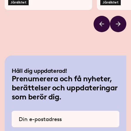
närmare i relation till det straffrättsliga
Jämlikhet
Jämlikhet
regelverket, fö
dubbelreglering
ny reglering om m
avvägas i relati
och yttrandef
Håll dig uppdaterad!
Prenumerera och få nyheter,
berättelser och uppdateringar
som berör dig.
Ange din e-postadress