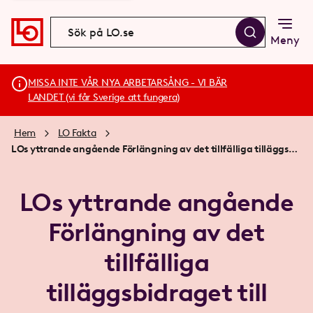
Meny
MISSA INTE VÅR NYA ARBETARSÅNG - VI BÄR
LANDET (vi får Sverige att fungera)
Hem
LO Fakta
LOs yttrande angående Förlängning av det tillfälliga tilläggsbidraget till barnfamiljer inom bostadsbidraget med anledning av ökade levnadsomkostnader
LOs yttrande angående
Förlängning av det
tillfälliga
tilläggsbidraget till