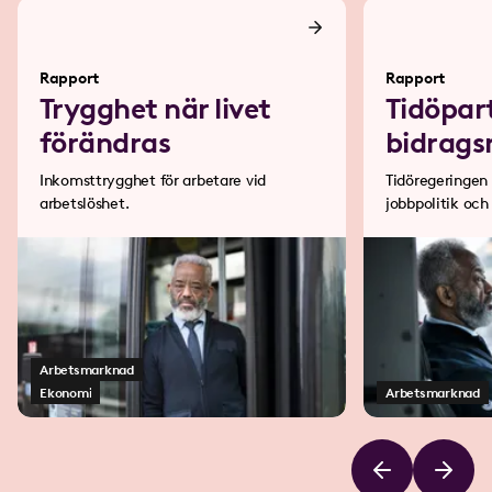
Rapport
Rapport
Trygghet när livet
Tidöpar
förändras
bidrags
Inkomsttrygghet för arbetare vid
Tidöregeringen 
arbetslöshet.
jobbpolitik och
bakom en ”bidr
Arbetsmarknad
Ekonomi
Arbetsmarknad