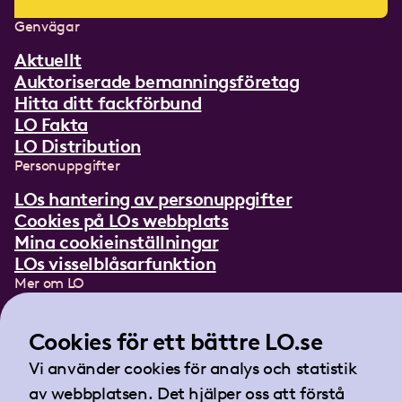
Genvägar
Aktuellt
Auktoriserade bemanningsföretag
Hitta ditt fackförbund
LO Fakta
LO Distribution
Personuppgifter
LOs hantering av personuppgifter
Cookies på LOs webbplats
Mina cookieinställningar
LOs visselblåsarfunktion
Mer om LO
In English
Lättläst om LO
Cookies för ett bättre LO.se
Teckenspråksfilm
Vi använder cookies för analys och statistik
Tidningen Arbetet
av webbplatsen. Det hjälper oss att förstå