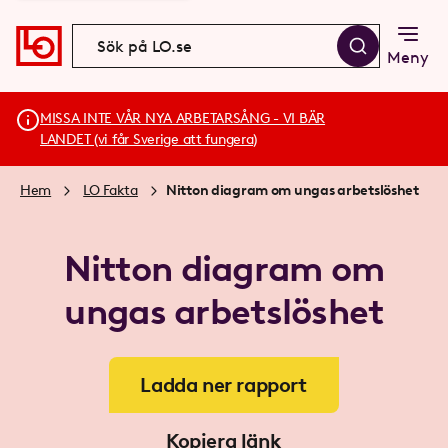
Meny
MISSA INTE VÅR NYA ARBETARSÅNG - VI BÄR
LANDET (vi får Sverige att fungera)
Hem
LO Fakta
Nitton diagram om ungas arbetslöshet
Nitton diagram om
ungas arbetslöshet
Ladda ner rapport
Kopiera länk