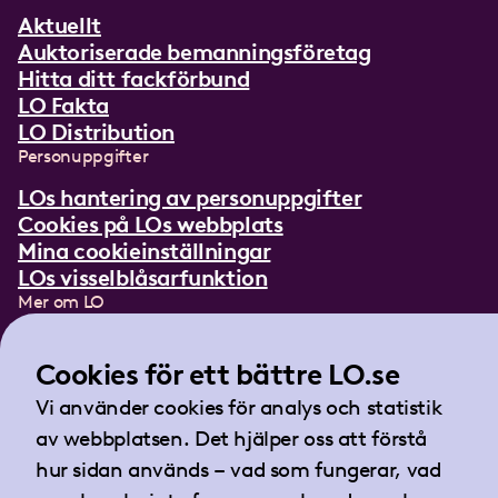
Aktuellt
Auktoriserade bemanningsföretag
Hitta ditt fackförbund
LO Fakta
LO Distribution
Personuppgifter
LOs hantering av personuppgifter
Cookies på LOs webbplats
Mina cookieinställningar
LOs visselblåsarfunktion
Mer om LO
In English
Lättläst om LO
Cookies för ett bättre LO.se
Teckenspråksfilm
Vi använder cookies för analys och statistik
Tidningen Arbetet
av webbplatsen. Det hjälper oss att förstå
Landsorganisationen i Sverige
hur sidan används – vad som fungerar, vad
Barnhusgatan 18