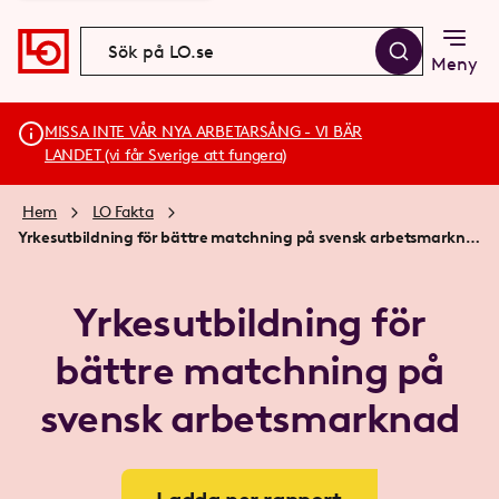
Meny
MISSA INTE VÅR NYA ARBETARSÅNG - VI BÄR
LANDET (vi får Sverige att fungera)
Hem
LO Fakta
Yrkesutbildning för bättre matchning på svensk arbetsmarknad
Yrkesutbildning för
bättre matchning på
svensk arbetsmarknad