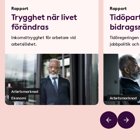
Rapport
Rapport
Trygghet när livet
Tidöpar
förändras
bidrags
Inkomsttrygghet för arbetare vid
Tidöregeringen 
arbetslöshet.
jobbpolitik och
bakom en ”bidr
Arbetsmarknad
Ekonomi
Arbetsmarknad