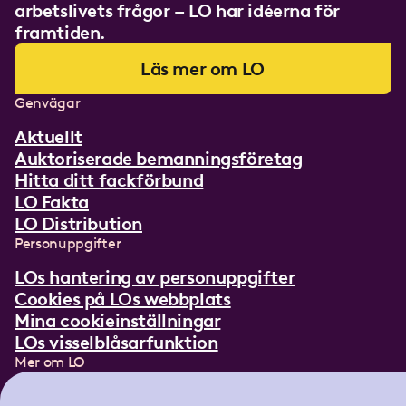
arbetslivets frågor – LO har idéerna för
framtiden.
Läs mer om LO
Genvägar
Aktuellt
Auktoriserade bemanningsföretag
Hitta ditt fackförbund
LO Fakta
LO Distribution
Personuppgifter
LOs hantering av personuppgifter
Cookies på LOs webbplats
Mina cookieinställningar
LOs visselblåsarfunktion
Mer om LO
In English