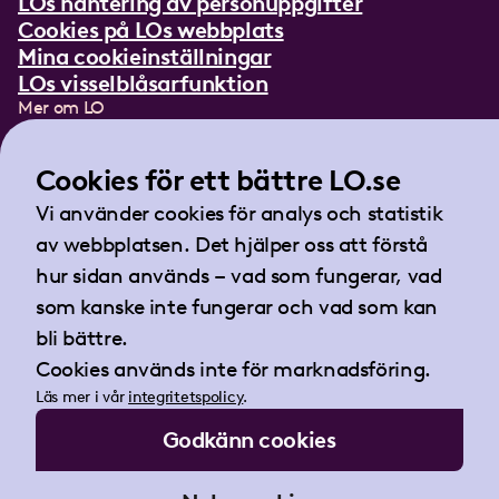
LOs hantering av personuppgifter
Cookies på LOs webbplats
Mina cookieinställningar
LOs visselblåsarfunktion
Mer om LO
In English
Lättläst om LO
Cookies för ett bättre LO.se
Teckenspråksfilm
Vi använder cookies för analys och statistik
Tidningen Arbetet
av webbplatsen. Det hjälper oss att förstå
Landsorganisationen i Sverige
hur sidan används – vad som fungerar, vad
Barnhusgatan 18
som kanske inte fungerar och vad som kan
105 53 Stockholm
bli bättre.
Tel:
08-796 25 00
Cookies används inte för marknadsföring.
Fax:
08-796 25 17
Läs mer i vår
integritetspolicy
.
E-post:
info@lo.se
Godkänn cookies
Org.nr 802001-9769