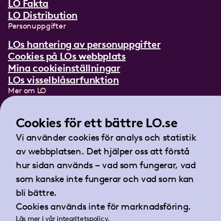
LO Fakta
LO Distribution
Personuppgifter
LOs hantering av personuppgifter
Cookies på LOs webbplats
Mina cookieinställningar
LOs visselblåsarfunktion
Mer om LO
In English
Lättläst om LO
Cookies för ett bättre LO.se
Teckenspråksfilm
Vi använder cookies för analys och statistik
Tidningen Arbetet
av webbplatsen. Det hjälper oss att förstå
Landsorganisationen i Sverige
hur sidan används – vad som fungerar, vad
Barnhusgatan 18
som kanske inte fungerar och vad som kan
105 53 Stockholm
bli bättre.
Tel:
08-796 25 00
Cookies används inte för marknadsföring.
Fax:
08-796 25 17
Läs mer i vår
integritetspolicy
.