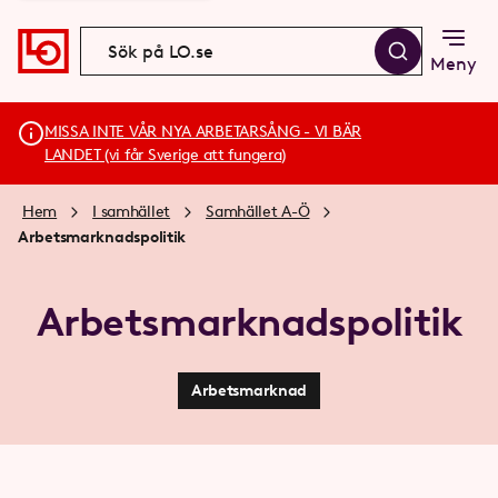
Meny
MISSA INTE VÅR NYA ARBETARSÅNG - VI BÄR
LANDET (vi får Sverige att fungera)
Hem
I samhället
Samhället A-Ö
Arbets­marknads­politik
Arbets­marknads­politik
Arbetsmarknad