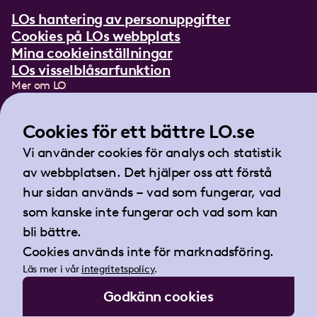
LOs hantering av personuppgifter
Cookies på LOs webbplats
Mina cookieinställningar
LOs visselblåsarfunktion
Mer om LO
In English
Lättläst om LO
Cookies för ett bättre LO.se
Teckenspråksfilm
Vi använder cookies för analys och statistik
Tidningen Arbetet
av webbplatsen. Det hjälper oss att förstå
Landsorganisationen i Sverige
hur sidan används – vad som fungerar, vad
Barnhusgatan 18
som kanske inte fungerar och vad som kan
105 53 Stockholm
bli bättre.
Tel:
08-796 25 00
Cookies används inte för marknadsföring.
Fax:
08-796 25 17
Läs mer i vår
integritetspolicy
.
E-post:
info@lo.se
Godkänn cookies
Org.nr 802001-9769