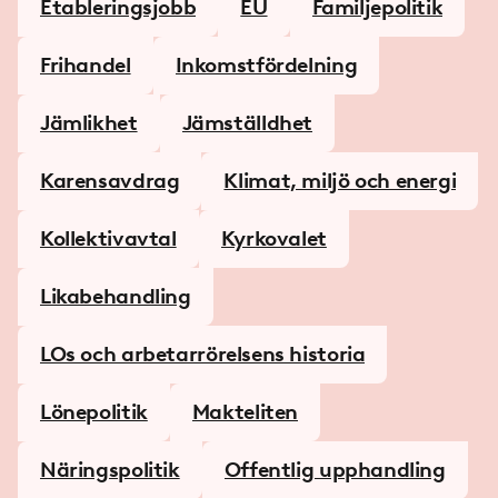
Etableringsjobb
EU
Familjepolitik
Frihandel
Inkomstfördelning
Jämlikhet
Jämställdhet
Karensavdrag
Klimat, miljö och energi
Kollektivavtal
Kyrkovalet
Likabehandling
LOs och arbetarrörelsens historia
Lönepolitik
Makteliten
Näringspolitik
Offentlig upphandling