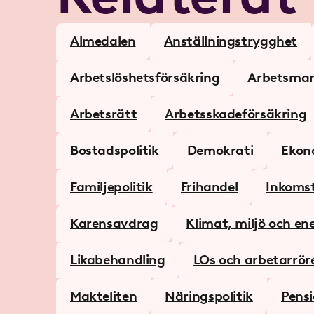
Almedalen
Anställningstrygghet
Arbetslöshetsförsäkring
Arbets­mar
Arbetsrätt
Arbetsskadeförsäkring
Bostadspolitik
Demokrati
Ekono
Familjepolitik
Frihandel
Inkomst
Karensavdrag
Klimat, miljö och en
Likabehandling
LOs och arbetarröre
Makteliten
Näringspolitik
Pensi