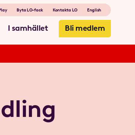
Play
Byta LO-fack
Kontakta LO
English
I samhället
Bli medlem
dling