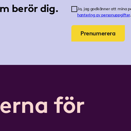
m berör dig.
Ja, jag godkänner att mina p
hantering av personuppgifter
.
Prenumerera
erna för