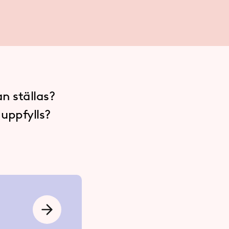
an ställas?
 uppfylls?