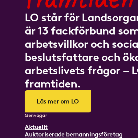
LO står för Landsorgan
är 13 fackförbund som
arbetsvillkor och socia
beslutsfattare och ö
arbetslivets frågor – 
framtiden.
Läs mer om LO
Genvägar
Aktuellt
Auktoriserade bemanningsföretag