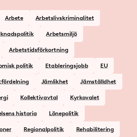
Arbete
Arbetslivs­kriminalitet
knads­politik
Arbetsmiljö
Arbetstids­­förkortning
misk politik
Etableringsjobb
EU
fördelning
Jämlikhet
Jämställdhet
ergi
Kollektivavtal
Kyrkovalet
lsens historia
Lönepolitik
oner
Regionalpolitik
Rehabilitering