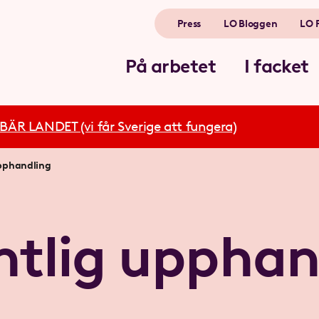
Press
LO Bloggen
LO 
På arbetet
I facket
R LANDET (vi får Sverige att fungera)
upphandling
ntlig upphan