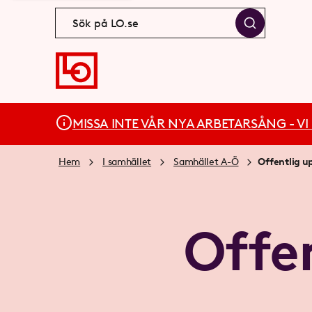
MISSA INTE VÅR NYA ARBETARSÅNG - VI BÄ
Hem
I samhället
Samhället A-Ö
Offentlig 
Offe