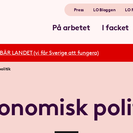
Press
LO Bloggen
LO 
På arbetet
I facket
R LANDET (vi får Sverige att fungera)
olitik
onomisk poli