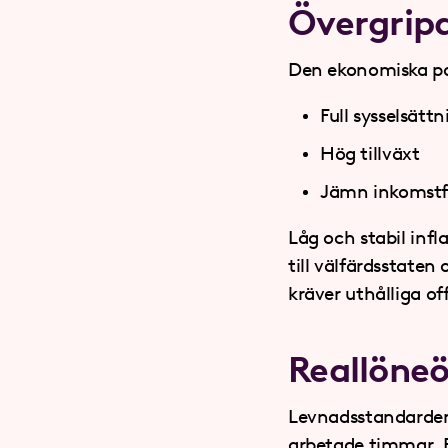
Övergrip
Den ekonomiska pol
Full sysselsätt
Hög tillväxt
Jämn inkomstf
Låg och stabil infl
till välfärdsstate
kräver uthålliga of
Reallöne
Levnadsstandarden 
arbetade timmar. E