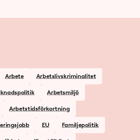
Arbete
Arbetslivs­kriminalitet
knads­politik
Arbetsmiljö
Arbetstids­­förkortning
leringsjobb
EU
Familjepolitik