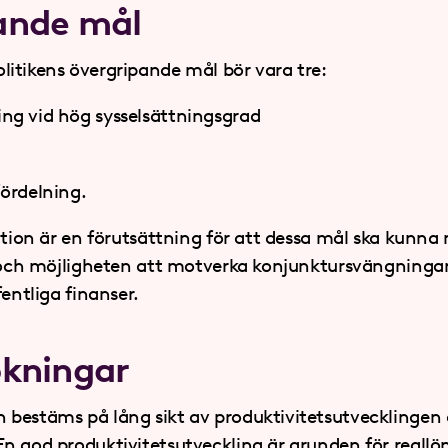
ande mål
itikens övergripande mål bör vara tre:
ning vid hög sysselsättningsgrad
ördelning.
ation är en förutsättning för att dessa mål ska kunna 
n och möjligheten att motverka konjunktursvängningar
fentliga finanser.
ökningar
bestäms på lång sikt av produktivitetsutvecklingen 
n god produktivitetsutveckling är grunden för reall