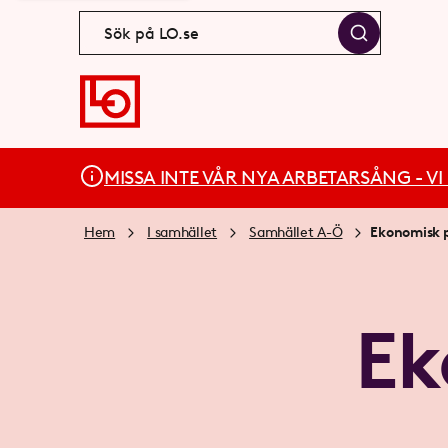
MISSA INTE VÅR NYA ARBETARSÅNG - VI BÄ
Hem
I samhället
Samhället A-Ö
Ekonomisk p
Ek