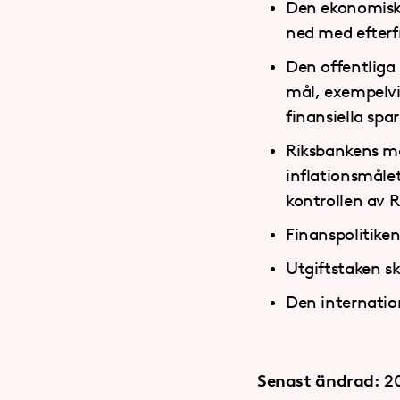
Den ekonomiska
ned med efterfr
Den offentliga
mål, exempelvis
finansiella spa
Riksbankens man
inflationsmåle
kontrollen av 
Finanspolitiken
Utgiftstaken sk
Den internatio
Senast ändrad:
2