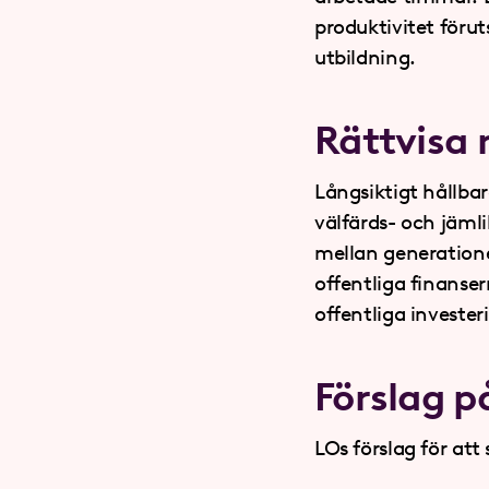
produktivitet föru
utbildning.
Rättvisa 
Långsiktigt hållba
välfärds- och jämli
mellan generatione
offentliga finanser
offentliga invester
Förslag p
LOs förslag för att