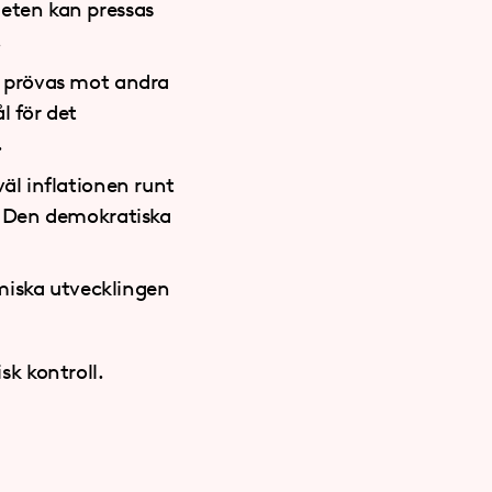
heten kan pressas
.
t prövas mot andra
l för det
.
äl inflationen runt
å. Den demokratiska
omiska utvecklingen
k kontroll.