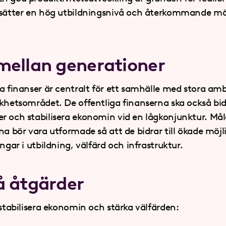
tsätter en hög utbildningsnivå och återkommande möjl
mellan generationer
ra finanser är centralt för ett samhälle med stora amb
khetsområdet. De offentliga finanserna ska också bidra
r och stabilisera ekonomin vid en lågkonjunktur. Mål
na bör vara utformade så att de bidrar till ökade möjl
ingar i utbildning, välfärd och infrastruktur.
å åtgärder
 stabilisera ekonomin och stärka välfärden: