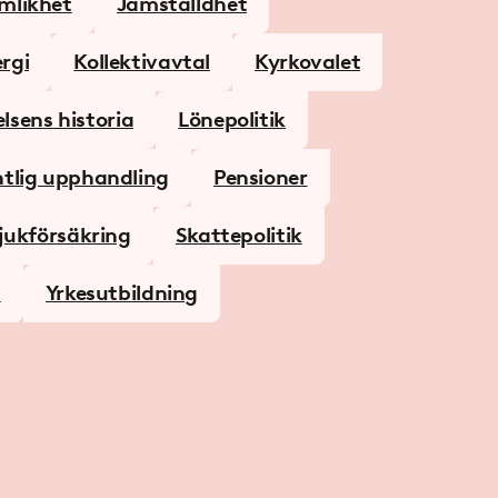
mlikhet
Jämställdhet
ergi
Kollektivavtal
Kyrkovalet
lsens historia
Lönepolitik
ntlig upphandling
Pensioner
jukförsäkring
Skattepolitik
d
Yrkesutbildning