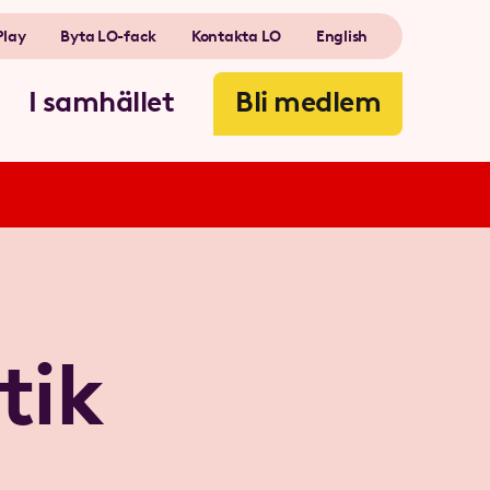
Play
Byta LO-fack
Kontakta LO
English
I samhället
Bli medlem
tik