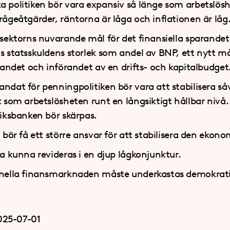
 politiken bör vara expansiv så länge som arbetslös
ågeåtgärder, räntorna är låga och inflationen är låg
 sektorns nuvarande mål för det finansiella sparande
 statsskuldens storlek som andel av BNP, ett nytt må
randet och införandet av en drifts- och kapitalbudget
dat för penningpolitiken bör vara att stabilisera såv
t som arbetslösheten runt en långsiktigt hållbar niv
Riksbanken bör skärpas.
 bör få ett större ansvar för att stabilisera den ekon
a kunna revideras i en djup lågkonjunktur.
nella finansmarknaden måste underkastas demokratis
025-07-01