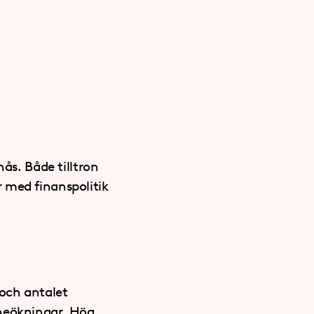
nås. Både tilltron
 med finanspolitik
och antalet
öneökningar. Hög