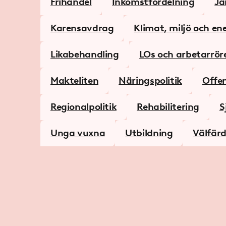
Frihandel
Inkomstfördelning
Jä
Karensavdrag
Klimat, miljö och en
Likabehandling
LOs och arbetarröre
Makteliten
Näringspolitik
Offe
Regionalpolitik
Rehabilitering
S
Unga vuxna
Utbildning
Välfär