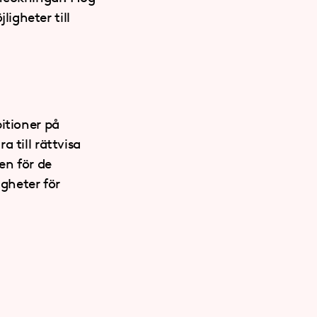
igheter till
itioner på
 till rättvisa
en för de
igheter för