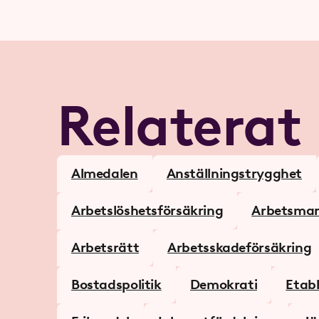
Relaterat
Almedalen
Anställningstrygghet
Arbetslöshetsförsäkring
Arbets­mar
Arbetsrätt
Arbetsskadeförsäkring
Bostadspolitik
Demokrati
Etab