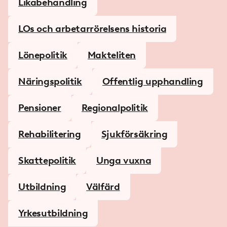
Likabehandling
LOs och arbetarrörelsens historia
Lönepolitik
Makteliten
Näringspolitik
Offentlig upphandling
Pensioner
Regionalpolitik
Rehabilitering
Sjukförsäkring
Skattepolitik
Unga vuxna
Utbildning
Välfärd
Yrkesutbildning