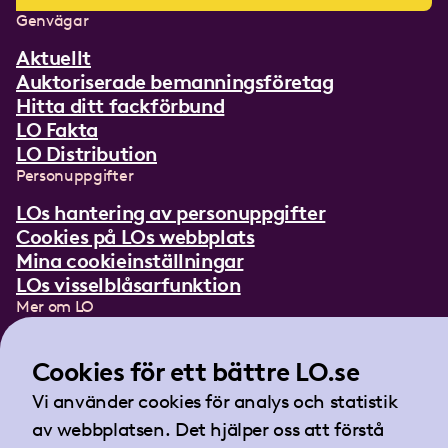
Genvägar
Aktuellt
Auktoriserade bemanningsföretag
Hitta ditt fackförbund
LO Fakta
LO Distribution
Personuppgifter
LOs hantering av personuppgifter
Cookies på LOs webbplats
Mina cookieinställningar
LOs visselblåsarfunktion
Mer om LO
In English
Lättläst om LO
Cookies för ett bättre LO.se
Teckenspråksfilm
Vi använder cookies för analys och statistik
Tidningen Arbetet
av webbplatsen. Det hjälper oss att förstå
Landsorganisationen i Sverige