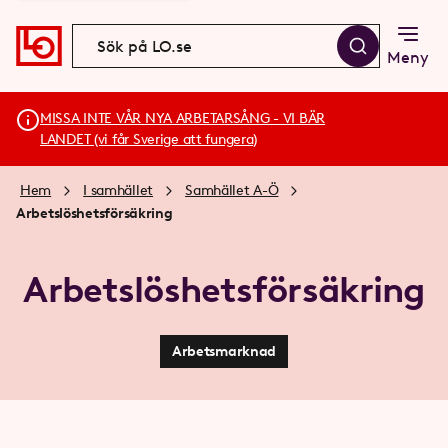
Meny
MISSA INTE VÅR NYA ARBETARSÅNG - VI BÄR
LANDET (vi får Sverige att fungera)
Hem
I samhället
Samhället A-Ö
Arbetslöshetsförsäkring
Arbetslöshetsförsäkring
Arbetsmarknad