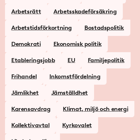
Arbetsrätt
Arbetsskadeförsäkring
Arbetstids­­förkortning
Bostadspolitik
Demokrati
Ekonomisk politik
Etableringsjobb
EU
Familjepolitik
Frihandel
Inkomstfördelning
Jämlikhet
Jämställdhet
Karensavdrag
Klimat, miljö och energi
Kollektivavtal
Kyrkovalet